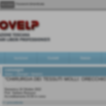
Password dimenticata
Iscrizioni
Contatti
Statuto
convegni
Home
>
convegni
>
Generici
“CHIRURGIA DEI TESSUTI MOLLI: ORECCHI
Generici
Domenica 16 Ottobre 2022
Prof. Stefano Romussi
Accreditamento ECM in corso
<< precedente