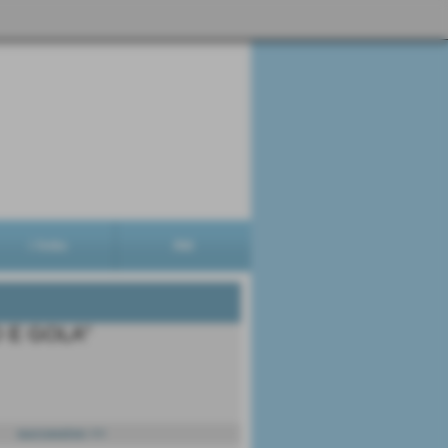
i links
Atti
O E GOLA”
successivo >>