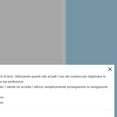
close
o di terzi. Utilizzando questo sito accetti l´uso dei cookies per migliorare la
le tue preferenze.
er, l´utente ne accetta l´utilizzo semplicemente proseguendo la navigazione.
si.
nso